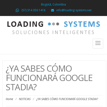
Bogotá, Colombia
(57) 314 350 1418
info@loading-systems.net
Toggl
naviga
¿YA SABES CÓMO
FUNCIONARÁ GOOGLE
STADIA?
Home
/
NOTICIAS
/
¿YA SABES CÓMO FUNCIONARÁ GOOGLE STADIA?