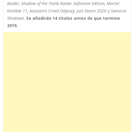
Raider,
Shadow of the Tomb Raider Definitive Edition
, Mortal
Kombat 11,
Assassin’s Creed Odyssey
,
Just Dance 2020
y
Samurai
Shodown
.
Se añadirán 14 títulos antes de que termine
2019.