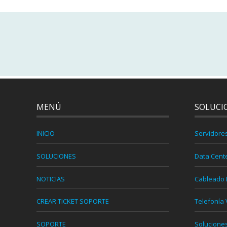
MENÚ
SOLUCI
INICIO
Servidore
SOLUCIONES
Data Cent
NOTICIAS
Cableado 
CREAR TICKET SOPORTE
Telefonía 
SOPORTE
Solucione