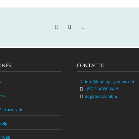
ONES
CONTACTO
s
info@loading-systems.net
+(57) 314 350 1418
ers
Bogotá-Colombia
Estructurado
VoIp
s Web