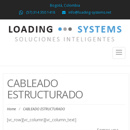
Bogotá, Colombia
(57) 314 350 1418
info@loading-systems.net
Toggl
naviga
CABLEADO
ESTRUCTURADO
Home
/
CABLEADO ESTRUCTURADO
[vc_row][vc_column][vc_column_text]
Somos una