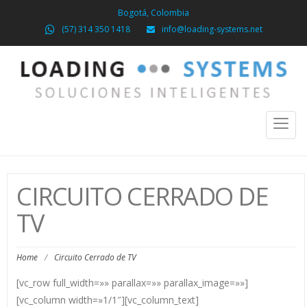
Bogotá, Colombia
(57) 314 350 1418
info@loading-systems.net
Toggl
naviga
CIRCUITO CERRADO DE
TV
Home
/
Circuito Cerrado de TV
[vc_row full_width=»» parallax=»» parallax_image=»»]
[vc_column width=»1/1″][vc_column_text]