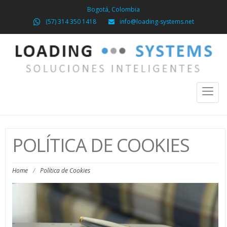
Bogotá, Colombia
(57) 314 350 1418
info@loading-systems.net
Toggl
naviga
POLÍTICA DE COOKIES
Home
/
Política de Cookies