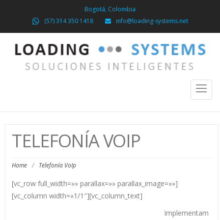
Bogotá, Colombia
(57) 314 350 1418
info@loading-systems.net
Toggl
naviga
TELEFONÍA VOIP
Home
/
Telefonía VoIp
[vc_row full_width=»» parallax=»» parallax_image=»»]
[vc_column width=»1/1″][vc_column_text]
Implementam