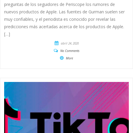
preguntas de los seguidores de Periscope los rumores de
nuevos productos de Apple. Las fuentes de Gurman suelen ser
muy confiables, y el periodista es conocido por revelar las
predicciones más acertadas acerca de los productos de Apple.
[…]
abril 24, 2020
No Comments
More