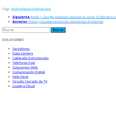
Tags:
android
app
IOS
whatsapp
Siguiente
Apple y Google planean rastrear el covid-19 desde tu 
Anterior
China y Huawei proponen reinventar el internet
Buscar:
SOLUCIONES
Servidores
Data Centers
Cableado Estructurado
Telefonía VoIp
Soluciones Web
Comunicación Digital
Help Desk
Circuito Cerrado de TV
Loading Cloud