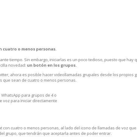
on cuatro o menos personas.
te tiempo. Sin embargo, iniciarlas es un poco tedioso, puesto que hay q
cilla novedad:
un botón en los grupos.
witter, ahora es posible hacer videollamadas grupales desde los propios gr
pos que sean de cuatro o menos personas.
e WhatsApp para grupos de 4 o
e voz para iniciar directamente
t con cuatro o menos personas, al lado del icono de llamadas de voz que 
 del grupo, que tendrán que aceptarla antes de poder entrar.