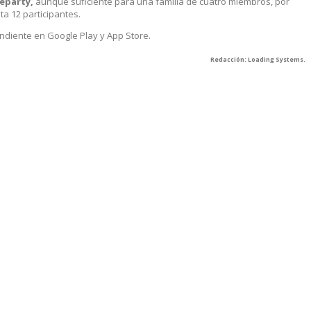
eparty,
aunque suficiente para una familia de cuatro miembros, por
a 12 participantes.
endiente en Google Play y App Store.
Redacción: Loading Systems.