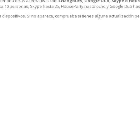
ferior a otras alternativas como
Hangouts, Google Duo, Skype o Hous
ta 10 personas, Skype hasta 25, HouseParty hasta ocho y Google Duo hast
s dispositivos. Si no aparece, comprueba si tienes alguna actualización p