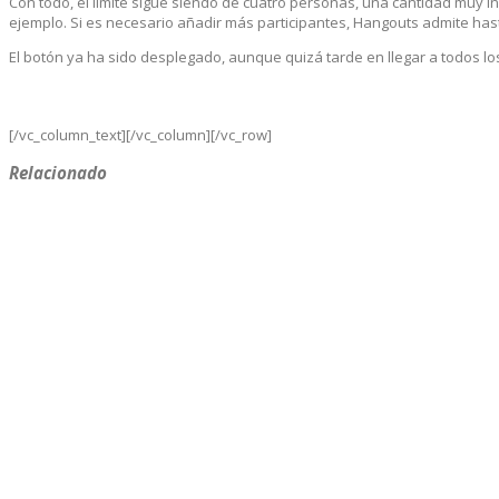
Con todo, el límite sigue siendo de cuatro personas, una cantidad muy in
ejemplo. Si es necesario añadir más participantes, Hangouts admite has
El botón ya ha sido desplegado, aunque quizá tarde en llegar a todos lo
[/vc_column_text][/vc_column][/vc_row]
Relacionado