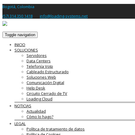
Bogotá, Colombia
(57) 314 350 1418
info@loading-systems.net
Toggle navigation
INICIO
SOLUCIONES
Servidores
Data Centers
Telefonía VoIp
Cableado Estructurado
Soluciones Web
Comunicación Digital
Help Desk
Circuito Cerrado de TV
Loading Cloud
NOTICIAS
Actualidad
Cómo lo hago?
LEGAL
Política de tratamiento de datos
Política de Cookies