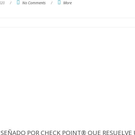
020
/
No Comments
/
More
DISEÑADO POR CHECK POINT® QUE RESUELVE