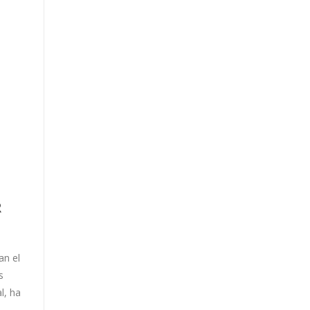
R
an el
s
l, ha