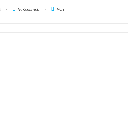
0
/
No Comments
/
More