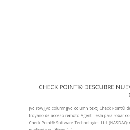
CHECK POINT® DESCUBRE NUEV
[vc_row][vc_column][vc_column_text] Check Point® d
troyano de acceso remoto Agent Tesla para robar con
Check Point® Software Technologies Ltd. (NASDAQ: CH
publicado su último […]