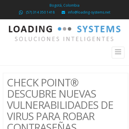
Bogotá, Colombia
(57) 314 350 1418
info@loading-systems.net
Toggl
naviga
CHECK POINT®
DESCUBRE NUEVAS
VULNERABILIDADES DE
VIRUS PARA ROBAR
CONTRASEÑAS