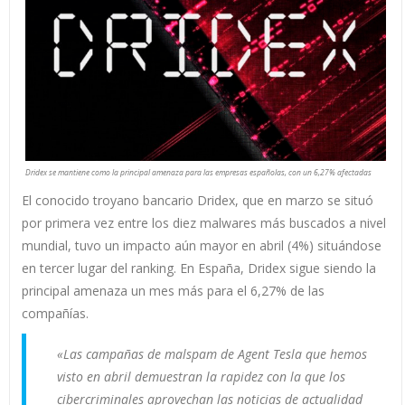
Dridex se mantiene como la principal amenaza para las empresas españolas, con un 6,27% afectadas
El conocido troyano bancario Dridex, que en marzo se situó
por primera vez entre los diez malwares más buscados a nivel
mundial, tuvo un impacto aún mayor en abril (4%) situándose
en tercer lugar del ranking. En España, Dridex sigue siendo la
principal amenaza un mes más para el 6,27% de las
compañías.
«Las campañas de malspam de Agent Tesla que hemos
visto en abril demuestran
la rapidez con la que los
cibercriminales aprovechan las noticias de actualidad