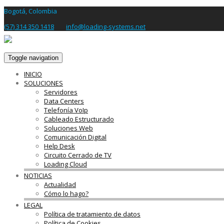
Bogotá, Colombia
(57) 314 350 1418
info@loading-systems.net
Toggle navigation
INICIO
SOLUCIONES
Servidores
Data Centers
Telefonía VoIp
Cableado Estructurado
Soluciones Web
Comunicación Digital
Help Desk
Circuito Cerrado de TV
Loading Cloud
NOTICIAS
Actualidad
Cómo lo hago?
LEGAL
Política de tratamiento de datos
Política de Cookies