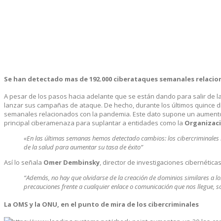
Se han detectado mas de 192.000 ciberataques semanales relacio
A pesar de los pasos hacia adelante que se están dando para salir de la 
lanzar sus campañas de ataque. De hecho, durante los últimos quince dí
semanales relacionados con la pandemia. Este dato supone un aument
principal ciberamenaza para suplantar a entidades como la
Organizaci
«En las últimas semanas hemos detectado cambios: los cibercriminales
de la salud para aumentar su tasa de éxito”
Así lo señala
Omer Dembinsky
, director de investigaciones cibernética
“Además, no hay que olvidarse de la creación de dominios similares a l
precauciones frente a cualquier enlace o comunicación que nos llegue, s
La OMS y la ONU, en el punto de mira de los cibercriminales