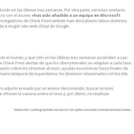
ido en las últimas tres semanas. Por otra parte, servicios similares
cos con el asunto
«has sido añadido a un equipo en Microsoft
investigadores de Check Point también han descubierto falsos dominios
ía a ningún sitio web oficial de Google.
odo el mundo, y que sólo en las últimas tres semanas ascienden a casi
 de Check Point alertan de que los cibercriminales se adaptan a cada fase
ación sobre los síntomas al inicio, ayudas económicas hacia finales de
 marco temporal de la pandemia, los dominios relacionados con los kits
ivo adjunto enviado por un emisor desconocido, buscar errores
frecen la vacuna contra el virus y, por último, no reutilizar
Redacción: Loading Systems en asocio con ojalvo asociados comunicaciones latam.