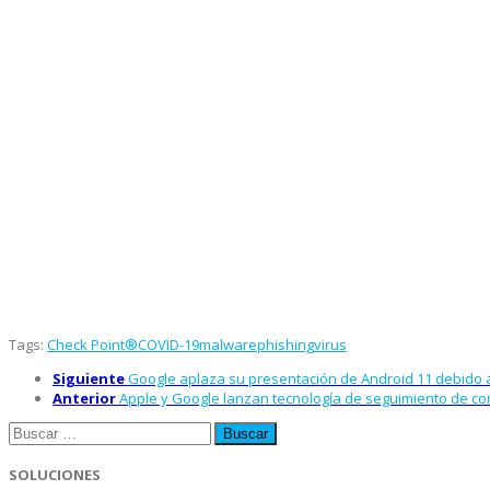
Tags:
Check Point®
COVID-19
malware
phishing
virus
Siguiente
Google aplaza su presentación de Android 11 debido a
Anterior
Apple y Google lanzan tecnología de seguimiento de co
Buscar:
SOLUCIONES