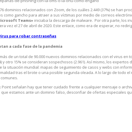
6 dominios relacionados con Zoom, de los cuáles 2.449 (37%) se han produc
es como gancho para atraer a sus víctimas por medio de correos electróni
Microsoft Teams»
iniciaba la descarga de malware. Por otra parte, los 
era vez el 27 de abril de 2020. Este enlace, como era de esperar, no redirig
virus para robar contraseñas
ptan a cada fase de la pandemia
ás de un total de 90.000 nuevos dominios relacionados con el virus en t
54) y otro 15% se consideran sospechosos (2.961). Así mismo, los expertos
de la situación mundial: mapas de seguimiento de casos y webs con inform
alidad tras el brote o una posible segunda oleada. A lo largo de todo el
s comunes.
k Point señalan hay que tener cuidado frente a cualquier mensaje o arch
 que estamos ante un dominio falso, desconfiar de ofertas especiales que o