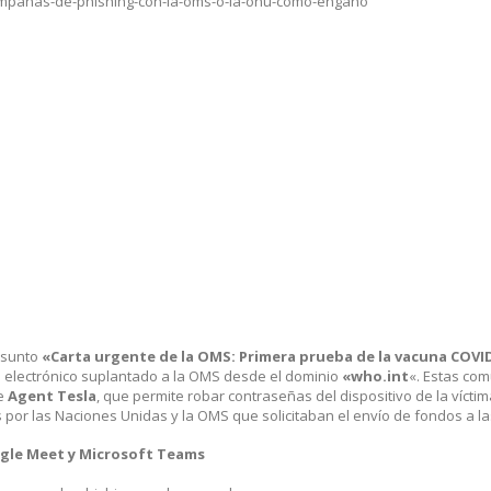
asunto
«Carta urgente de la OMS: Primera prueba de la vacuna COVI
 electrónico suplantado a la OMS desde el dominio
«who.int
«. Estas co
re
Agent Tesla
, que permite robar contraseñas del dispositivo de la vícti
or las Naciones Unidas y la OMS que solicitaban el envío de fondos a las
ogle Meet y Microsoft Teams