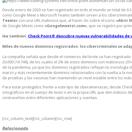
Desde enero de 2020 se han registrado en todo el mundo un total de 6.57
como Google Meet o Microsoft Teams también sirven a los cibercriminal
Teams»
con una URL maliciosa que, al hacer clic sobre el icono
«Abrir 
de Google Meets como
«Googelmeets\.com»
, que se registró por prim
lea tambien:
Check Point® descubre nuevas vulnerabilidades de 
Miles de nuevos dominios registrados: los cibercriminales se ada
La compañía señala que desde el comienzo del brote se han registrado m
20.000 (19.749), de los cuales el 2% de estos dominios son maliciosos (3
de la pandemia, ya que los dominios registrados reflejan la cronología 
marzo y más recientemente dominios relacionados con la vuelta a la norm
de pruebas y las vacunas han mantenido un nivel estable entre los má
Para estar protegidos frente a este tipo de ciberamenazas, desde Chec
ortográficos en el cuerpo de texto o en la propia URL que den indicios de
contraseñas entre diferentes aplicaciones y cuentas.
[/vc_column_text][/vc_column][/vc_row]
Relacionado