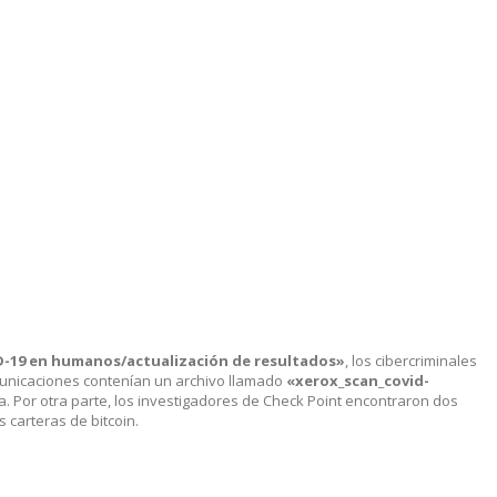
D-19 en humanos/actualización de resultados»
, los cibercriminales
municaciones contenían un archivo llamado
«xerox_scan_covid-
ma. Por otra parte, los investigadores de Check Point encontraron dos
 carteras de bitcoin.