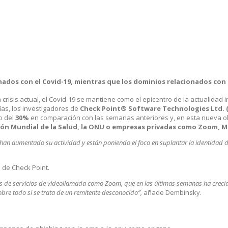
nados con el
Covid-19,
mientras que los dominios relacionados con l
crisis actual, el Covid-19 se mantiene como el epicentro de la actualidad
as, los investigadores de
Check Point® Software Technologies Ltd. 
o del
30%
en comparación con las semanas anteriores y, en esta nueva ol
ón Mundial de la Salud, la ONU o empresas privadas como Zoom, 
 han aumentado su actividad y están poniendo el foco en suplantar la identidad
s de Check Point.
os de servicios de videollamada como Zoom, que en las últimas semanas ha crecid
obre todo si se trata de un remitente desconocido”,
añade Dembinsky.