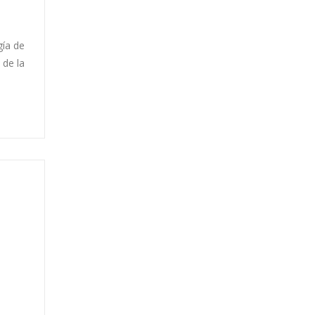
gía de
 de la