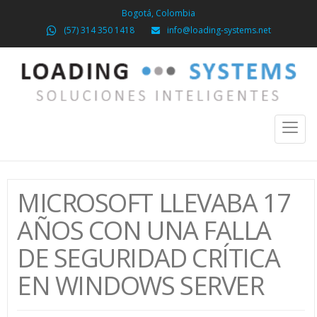
Bogotá, Colombia
(57) 314 350 1418
info@loading-systems.net
Toggl
naviga
MICROSOFT LLEVABA 17
AÑOS CON UNA FALLA
DE SEGURIDAD CRÍTICA
EN WINDOWS SERVER