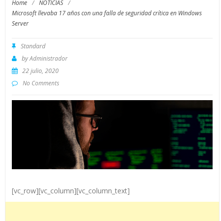
Home
/
NOTICIAS
/
Microsoft llevaba 17 años con una falla de seguridad crítica en Windows
Server
Standard
by
Administrador
22 julio, 2020
No Comments
[vc_row][vc_column][vc_column_text]