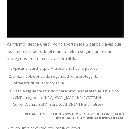
Asimismo, desde Check Point aportan los 3 pasos claves que
las empresas de todo el mundo deben seguir para estar
protegidos frente a esta vulnerabilidad:
Aplicar el parche que Microsoft ha hecho público
Utilizar soluciones de seguridad para proteger la
infraestructura TI corporativa.
Usar la siguiente solución para bloquear el ataque: En el tipo
«CMD»: reg add «HKEY_LOCAL_MACHINE\SYSTEM\N-
CurrentControlSet\N-Services\NDNS\N-Parámetros»
REDACCIÓN: LOADING SYSTEMS EN ASOCIO CON OJALVO
ASOCIADOS COMUNICACIONES LATAM.
[/vc_column_text][/vc_column][/vc_row]