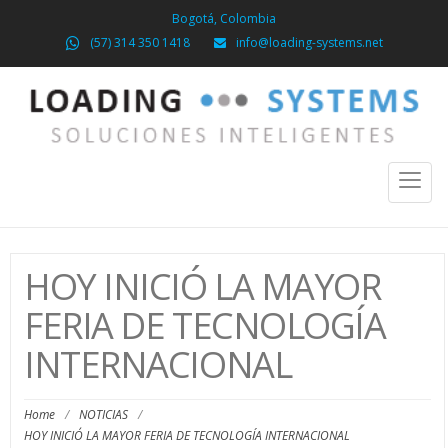
Bogotá, Colombia
(57) 314 350 1418
info@loading-systems.net
Toggl
naviga
HOY INICIÓ LA MAYOR
FERIA DE TECNOLOGÍA
INTERNACIONAL
Home
/
NOTICIAS
/
HOY INICIÓ LA MAYOR FERIA DE TECNOLOGÍA INTERNACIONAL