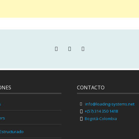
ONES
CONTACTO
s
info@loading-systems.net
+(57) 314 350 1418
ers
Bogotá-Colombia
Estructurado