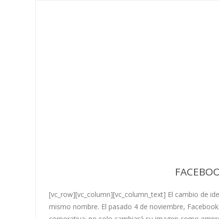
FACEBOO
[vc_row][vc_column][vc_column_text] El cambio de iden
mismo nombre. El pasado 4 de noviembre, Facebook, 
corporativa; no solo cambiará su imagen como empres