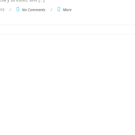
019
/
No Comments
/
More