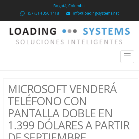
Bogotá, Colombia
(57) 314 350 1418
info@loading-systems.net
Toggl
naviga
MICROSOFT VENDERÁ
TELÉFONO CON
PANTALLA DOBLE EN
1.399 DÓLARES A PARTIR
DE SEPTIEMBRE