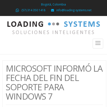
Bogotá, Colombia
(57) 314 350 1418
info@loading-systems.net
Toggl
naviga
MICROSOFT INFORMÓ LA
FECHA DEL FIN DEL
SOPORTE PARA
WINDOWS 7