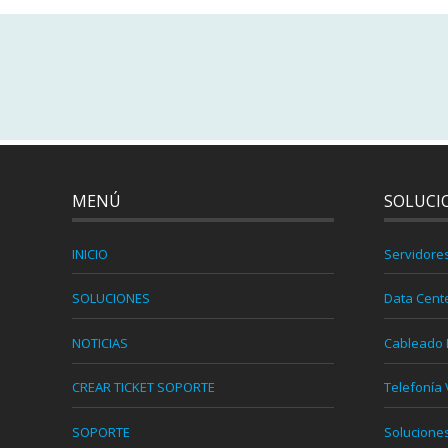
MENÚ
SOLUCI
INICIO
Servidore
SOLUCIONES
Data Cent
NOTICIAS
Cableado 
CREAR TICKET SOPORTE
Telefonía 
SOPORTE
Solucione