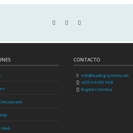
ONES
CONTACTO
s
info@loading-systems.net
+(57) 314 350 1418
ers
Bogotá-Colombia
Estructurado
VoIp
s Web