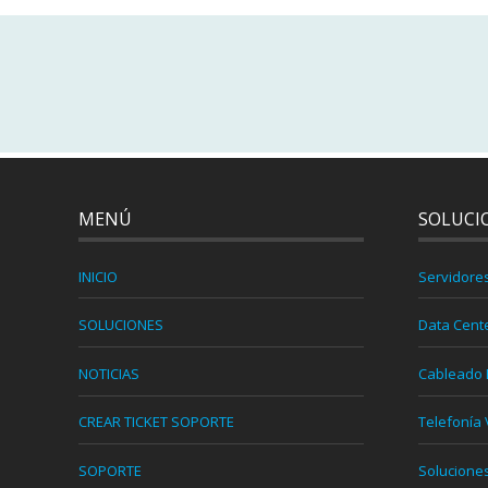
MENÚ
SOLUCI
INICIO
Servidore
SOLUCIONES
Data Cent
NOTICIAS
Cableado 
CREAR TICKET SOPORTE
Telefonía 
SOPORTE
Solucione