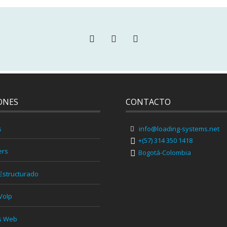
ONES
CONTACTO
s
info@loading-systems.net
+(57) 314 350 1418
ers
Bogotá-Colombia
Estructurado
VoIp
s Web