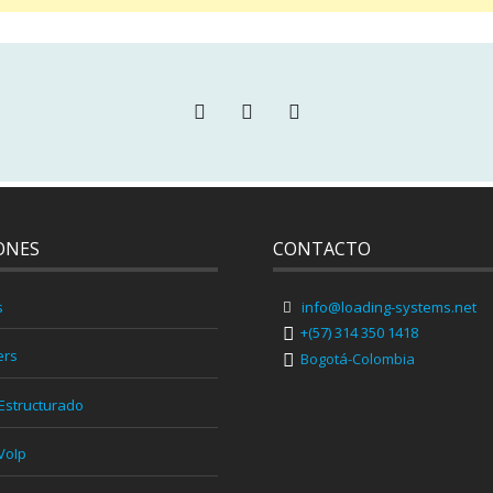
ONES
CONTACTO
s
info@loading-systems.net
+(57) 314 350 1418
ers
Bogotá-Colombia
Estructurado
VoIp