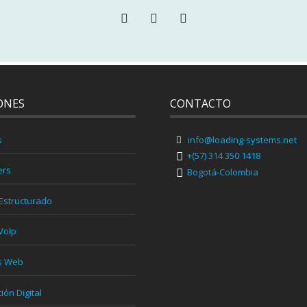
ONES
CONTACTO
s
info@loading-systems.net
+(57) 314 350 1418
ers
Bogotá-Colombia
Estructurado
VoIp
s Web
ón Digital