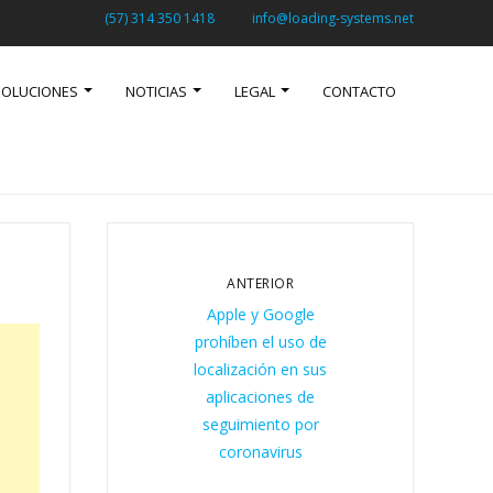
(57) 314 350 1418
info@loading-systems.net
SOLUCIONES
NOTICIAS
LEGAL
CONTACTO
ANTERIOR
Apple y Google
prohíben el uso de
localización en sus
aplicaciones de
seguimiento por
coronavirus