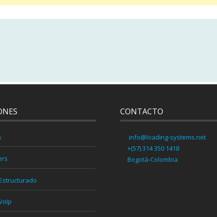
ONES
CONTACTO
s
info@loading-systems.net
+(57) 314 350 1418
ers
Bogotá-Colombia
Estructurado
VoIp