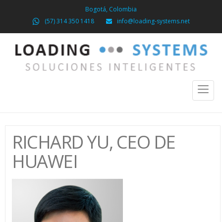
Bogotá, Colombia
(57) 314 350 1418
info@loading-systems.net
Toggl
naviga
RICHARD YU, CEO DE
HUAWEI