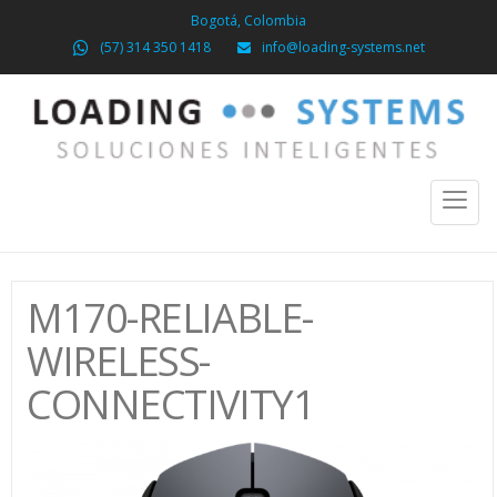
Bogotá, Colombia
(57) 314 350 1418
info@loading-systems.net
Toggl
naviga
M170-RELIABLE-
WIRELESS-
CONNECTIVITY1