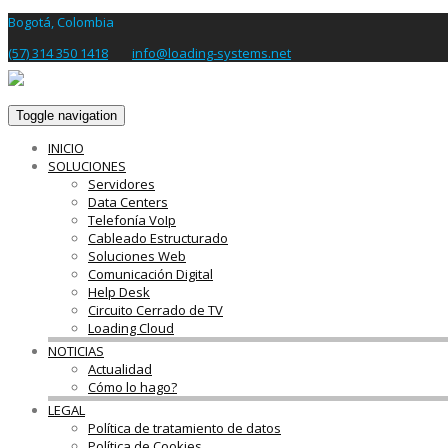
Bogotá, Colombia
(57) 314 350 1418
info@loading-systems.net
Toggle navigation
INICIO
SOLUCIONES
Servidores
Data Centers
Telefonía VoIp
Cableado Estructurado
Soluciones Web
Comunicación Digital
Help Desk
Circuito Cerrado de TV
Loading Cloud
NOTICIAS
Actualidad
Cómo lo hago?
LEGAL
Política de tratamiento de datos
Política de Cookies