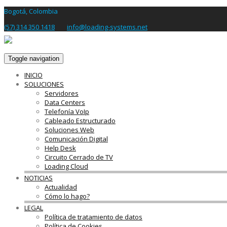
Bogotá, Colombia
(57) 314 350 1418
info@loading-systems.net
Toggle navigation
INICIO
SOLUCIONES
Servidores
Data Centers
Telefonía VoIp
Cableado Estructurado
Soluciones Web
Comunicación Digital
Help Desk
Circuito Cerrado de TV
Loading Cloud
NOTICIAS
Actualidad
Cómo lo hago?
LEGAL
Política de tratamiento de datos
Política de Cookies